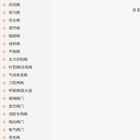
排泥阀
共
2
排污阀
安全阀
调节阀
隔膜阀
放料阀
平衡阀
水力控制阀
针型阀/仪表阀
气动角座阀
刀型闸阀
呼吸阀/阻火器
锻钢阀门
真空阀门
消防专用阀
电站阀门
氧气阀门
管夹阀