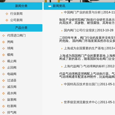
新闻分类
新闻资讯
中国阀门产业的前景与分析
| 2014-11
行业新闻
制造产业研究院阀门制造行业研究员表示
公司新闻
向高技术、高参数、耐强腐蚀、高寿命方
产品分类
国内阀门公司行业现状
| 2013-10-28
代理进口阀门
二000年年来，阀门行业的发展并没有
闭危险。 国内阀门市场发展虽然存在众
闸阀
球阀
上海成为全国重要的生产基地
| 2013-
蝶阀
上海成为我国阀门产业的重要基地 上海
构成了新的基石，随着国际知名阀门企业
截止阀
上海代益阀门-气动球阀的标杆
| 2012
止回阀
代益气动球阀是球阀配上气动执行器。气
电磁阀
气动球阀通常配置各种附件，比如电磁阀
过滤器
中国特高压技术首出国门
| 2011-05-1
减压阀
疏水阀
旋塞阀
世界级亚洲流量技术中心
| 2011-05-1
柱塞阀
排气阀