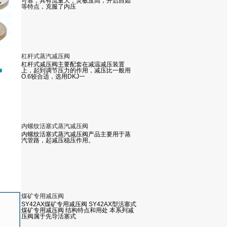
可靠，具有流量大，灵敏度高，开启自如
等特点，克服了内压
杠杆式蒸汽减压阀
杠杆式减压阀主要配套在减温减压装置
上，起到调节压力的作用，减压比一般用
O.6较合适，选用DKJ一
内螺纹活塞式蒸汽减压阀
内螺纹活塞式蒸汽减压阀产品主要用于蒸
汽管路，起减压稳压作用。
煤矿专用减压阀
SY42AX煤矿专用减压阀 SY42AX型活塞式
煤矿专用减压阀 结构特点和用处 本系列减
压阀属于先导活塞式