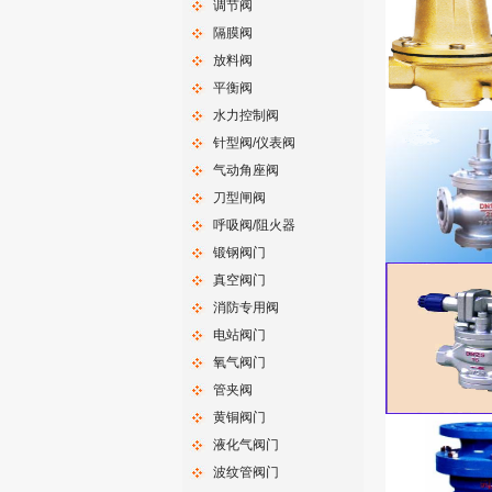
调节阀
隔膜阀
放料阀
平衡阀
水力控制阀
针型阀/仪表阀
气动角座阀
刀型闸阀
呼吸阀/阻火器
锻钢阀门
真空阀门
消防专用阀
电站阀门
氧气阀门
管夹阀
黄铜阀门
液化气阀门
波纹管阀门