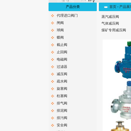
产品分类
首页
-
产品展
代理进口阀门
蒸汽减压阀
闸阀
气体减压阀
球阀
煤矿专用减压阀
蝶阀
截止阀
止回阀
电磁阀
过滤器
减压阀
疏水阀
旋塞阀
柱塞阀
排气阀
排泥阀
排污阀
安全阀