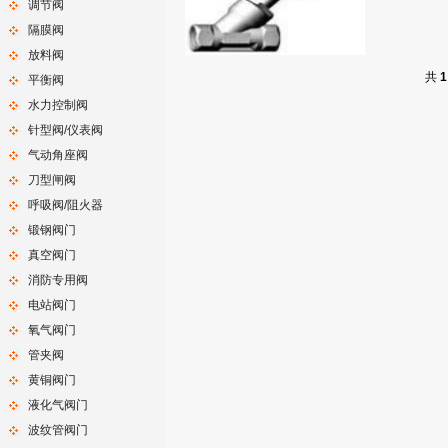
调节阀
隔膜阀
放料阀
共
1
平衡阀
水力控制阀
针型阀/仪表阀
气动角座阀
刀型闸阀
呼吸阀/阻火器
锻钢阀门
真空阀门
消防专用阀
电站阀门
氧气阀门
管夹阀
黄铜阀门
液化气阀门
波纹管阀门