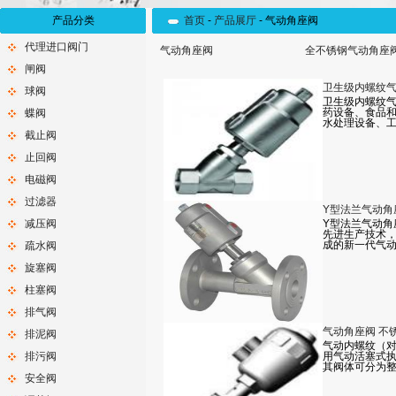
产品分类
首页
-
产品展厅
-
气动角座阀
代理进口阀门
气动角座阀
全不锈钢气动角座
闸阀
卫生级内螺纹
球阀
卫生级内螺纹
药设备、食品
蝶阀
水处理设备、
截止阀
止回阀
电磁阀
过滤器
Y型法兰气动角
减压阀
Y型法兰气动角
先进生产技术
成的新一代气
疏水阀
旋塞阀
柱塞阀
排气阀
气动角座阀 不
排泥阀
气动内螺纹（
排污阀
用气动活塞式
其阀体可分为
安全阀