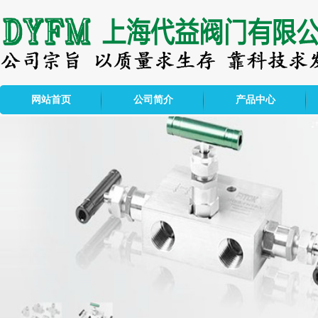
网站首页
公司简介
产品中心