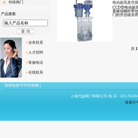
特殊阀门
电动超高真空
CCD型电动超
置驱动阀杆带
产品搜索
门的开启或关
业务联系
共
1
人才招聘
客服电话
在线联系
友情链接:
RTK控制阀
|
上海代益阀门有限公司-电 话：021-54284
备案许可证