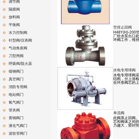
调节阀
隔膜阀
放料阀
平衡阀
空排止回阀
H48Y(H)-
水力控制阀
厂给水泵出口
环阀工作，维
针型阀/仪表阀
气动角座阀
刀型闸阀
呼吸阀/阻火器
水电专用球阀
锻钢阀门
水电专用球阀
结构，分上游
真空阀门
在环形阀芯的
消防专用阀
电站阀门
氧气阀门
管夹阀
单流阀
黄铜阀门
此阀系止回阀
芯和阀体之间
力越大，密封
液化气阀门
波纹管阀门