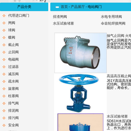
产品分类
首页
-
产品展厅
-
电站阀门
代理进口阀门
排渣闸阀
水电专用球阀
闸阀
水压试验堵塞
伞齿轮焊接闸阀
球阀
抽气止回阀 火
蝶阀
抽气止回阀是
是保护汽轮发
截止阀
作用是防止汽
止回阀
电磁阀
过滤器
减压阀
高温高压截止
J61Y高温高
疏水阀
式结构。密封
能好，寿命长。
旋塞阀
柱塞阀
排气阀
排泥阀
水压试验堵塞
排污阀
SD61H水压试
热器出口，再
安全阀
上，作为进行