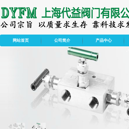
网站首页
公司简介
产品中心