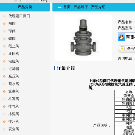
产品分类
首页 -
产品展厅
-
产品介绍
代理进口阀门
产品名称
闸阀
产品型号
球阀
蝶阀
截止阀
止回阀
咨询电话：0
电磁阀
过滤器
减压阀
上海代益阀门代理销售韩国朝
疏水阀
JOKWAGN螺纹蒸汽减压阀
阀。
旋塞阀
名称
弹簧盒
柱塞阀
导阀阀
导阀蝶
排气阀
活塞
汽缸
排泥阀
主阀阀
主阀碟
排污阀
阀体
产品说明：
顶盖
安全阀
横膈膜