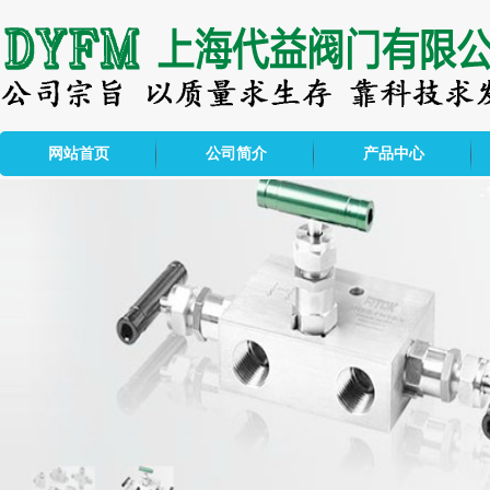
网站首页
公司简介
产品中心