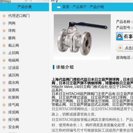
产品分类
首页 -
产品展厅
-
产品介绍
代理进口阀门
产品名称
闸阀
产品型号
球阀
蝶阀
截止阀
止回阀
咨询电话：0
电磁阀
过滤器
减压阀
上海代益阀门授权代益日本日立葫芦牌球阀，日本日
疏水阀
阀，日本日立葫芦牌不锈钢球阀，球墨铸铁日立葫芦
Hitachi Valve, Ltd日立阀门株式会社,创立
旋塞阀
品系列.
日本日立HITACHI葫芦牌阀门主营产品有:日立
柱塞阀
阀、日立葫芦牌过滤器、日立葫芦牌口丝口球阀、
芦牌法兰闸阀、日立葫芦牌法兰球阀、日立葫芦牌
管截止阀、日立葫芦牌旋启式止回阀、日立葫芦牌
排气阀
日立HITACHI球阀特点：
日立HITACHI球阀
适用于公
排泥阀
路上，切断或接通管路介质。
排污阀
日立HITACHI波纹管截止阀
其主要结构特点 1、产
好、使用寿命长；3、阀杆调质及表面氮化处理，有
安全阀
法兰和对焊编号尺寸可根据实际工况或用户要求合