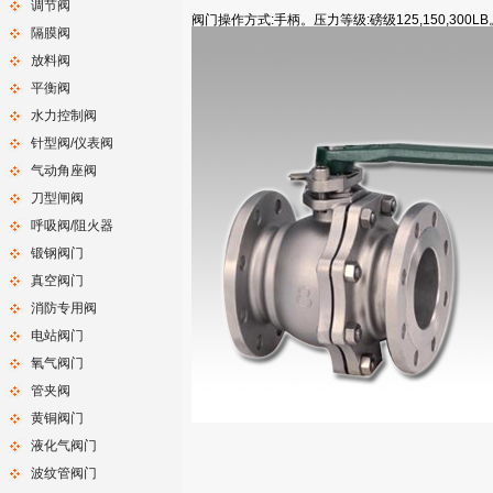
调节阀
阀门操作方式:手柄。压力等级:磅级125,150,300
隔膜阀
放料阀
平衡阀
水力控制阀
针型阀/仪表阀
气动角座阀
刀型闸阀
呼吸阀/阻火器
锻钢阀门
真空阀门
消防专用阀
电站阀门
氧气阀门
管夹阀
黄铜阀门
液化气阀门
波纹管阀门