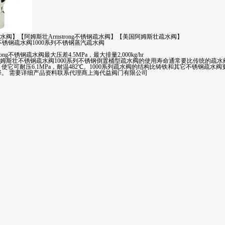
阀】【阿姆斯壮Armstrong不锈钢疏水阀】【美国阿姆斯壮疏水阀】
ng不锈钢疏水阀1000系列不锈钢蒸汽疏水阀
ong不锈钢疏水阀最大压差4.5MPa，最大排量2,000kg/hr
姆斯壮不锈钢疏水阀1000系列不锈钢倒置桶型疏水阀的使用寿命通常要比传统的疏水
，使它可耐压6.1MPa，耐温482℃。1000系列疏水阀的结构比铸铁和其它不锈钢疏
择。 需要详细产品资料联系代理商上海代益阀门有限公司