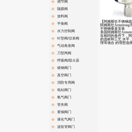
调节阀
隔膜阀
放料阀
【阿姆斯壮不锈钢疏水
平衡阀
阿姆斯壮Armstro
不锈钢垂直安装
水力控制阀
美国阿姆斯壮Armstr
在相同的条件下，阿
针型阀/仪表阀
的选材和工艺 水平
理等场合 的理想选
气动角座阀
刀型闸阀
呼吸阀/阻火器
锻钢阀门
真空阀门
消防专用阀
电站阀门
氧气阀门
管夹阀
黄铜阀门
液化气阀门
波纹管阀门