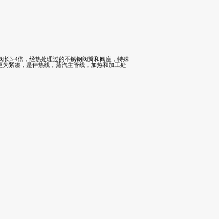
阀长3-4倍，经热处理过的不锈钢阀瓣和阀座，特殊
水阀更为紧凑，是伴热线，蒸汽主管线，加热和加工处