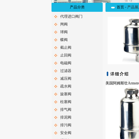
产品分类
首页 -
产品展
代理进口阀门
闸阀
球阀
蝶阀
截止阀
止回阀
电磁阀
过滤器
减压阀
美国阿姆斯壮Armst
疏水阀
旋塞阀
柱塞阀
排气阀
排泥阀
排污阀
安全阀