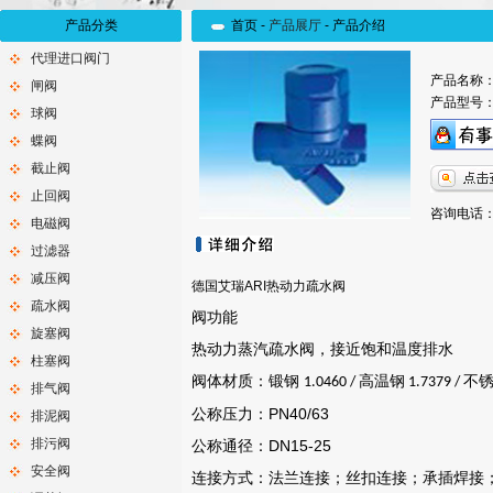
产品分类
首页 -
产品展厅
-
产品介绍
代理进口阀门
产品名称
闸阀
产品型号
球阀
蝶阀
截止阀
止回阀
咨询电话：0
电磁阀
过滤器
减压阀
德国艾瑞ARI热动力疏水阀
疏水阀
阀功能
旋塞阀
热动力蒸汽疏水阀，接近饱和温度排水
柱塞阀
阀体材质：锻钢
高温钢
不
1.0460
/
1.7379 /
排气阀
公称压力：
PN40/63
排泥阀
排污阀
公称通径：
DN15-25
安全阀
连接方式：
法兰连接；丝扣连接；承插焊接