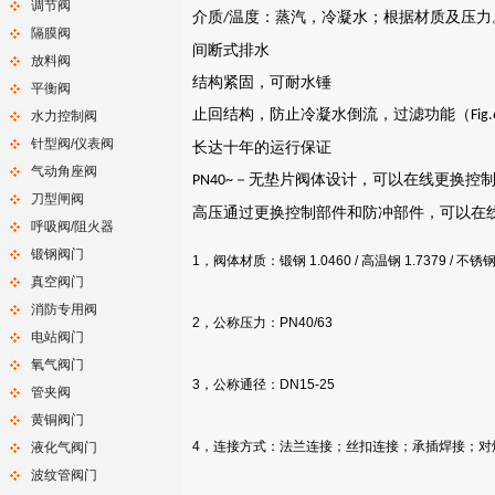
调节阀
介质
温度：
蒸汽，冷凝水；根据材质及压力
/
隔膜阀
间断式排水
放料阀
结构紧固，可耐水锤
平衡阀
止回结构，防止冷凝水倒流，过滤功能（
Fig
水力控制阀
针型阀/仪表阀
长达十年的运行保证
气动角座阀
－无垫片阀体设计，可以在线更换控
PN40~
刀型闸阀
高压通过更换控制部件和防冲部件，可以在
呼吸阀/阻火器
锻钢阀门
1，阀体材质：锻钢 1.0460 / 高温钢 1.7379 / 不锈钢 
真空阀门
消防专用阀
2，公称压力：PN40/63
电站阀门
氧气阀门
3，公称通径：DN15-25
管夹阀
黄铜阀门
4，连接方式：法兰连接；丝扣连接；承插焊接；对
液化气阀门
波纹管阀门